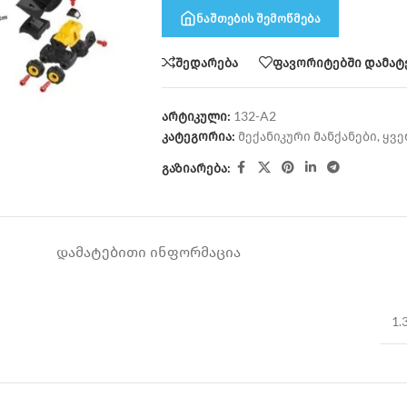
ნაშთების შემოწმება
შედარება
ფავორიტებში დამატ
არტიკული:
132-A2
კატეგორია:
მექანიკური მანქანები
,
ყვე
გაზიარება:
ᲓᲐᲛᲐᲢᲔᲑᲘᲗᲘ ᲘᲜᲤᲝᲠᲛᲐᲪᲘᲐ
1.