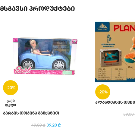
მსგავსი პროდუქტები
-20%
-20%
ᲒᲐᲧᲘ
პლასტმასის თვი
ᲓᲣᲚᲘ
ბარბის თოჯინა მანქანით
39.00
39.20
₾
49.00
₾