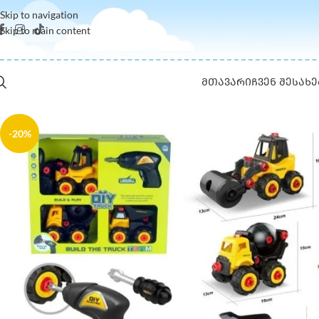
Skip to navigation
Skip to main content
ᲛᲗᲐᲕᲐᲠᲘ
ᲩᲕᲔᲜ ᲨᲔᲡᲐᲮᲔ
-20%