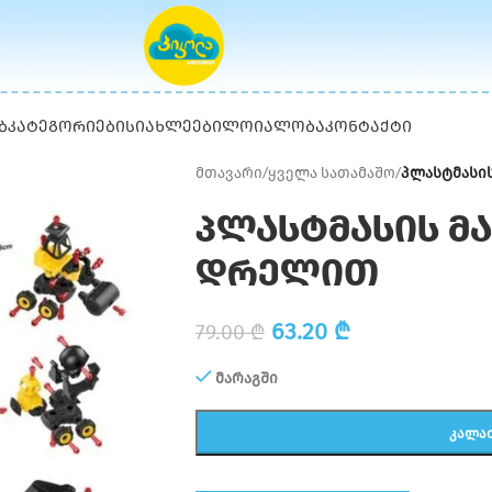
Ბ
ᲙᲐᲢᲔᲒᲝᲠᲘᲔᲑᲘ
ᲡᲘᲐᲮᲚᲔᲔᲑᲘ
ᲚᲝᲘᲐᲚᲝᲑᲐ
ᲙᲝᲜᲢᲐᲥᲢᲘ
მთავარი
/
ყველა სათამაშო
/
პლასტმასის
პლასტმასის მა
დრელით
63.20
₾
79.00
₾
მარაგში
ᲙᲐᲚᲐ