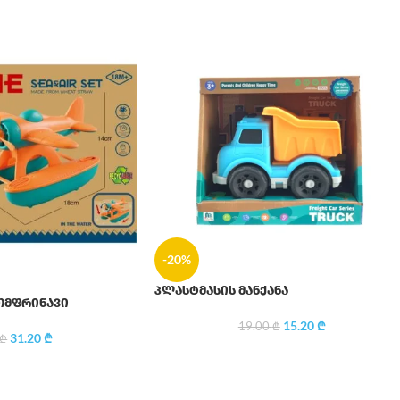
-20%
პლასტმასის მანქანა
თმფრინავი
15.20
₾
19.00
₾
31.20
₾
₾