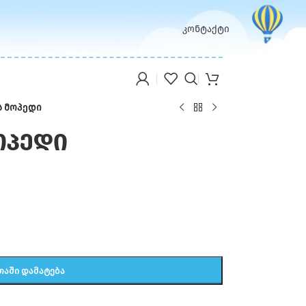
კონტაქტი
ს მოპედი
ოპედი
ᲗᲐᲨᲘ ᲓᲐᲛᲐᲢᲔᲑᲐ