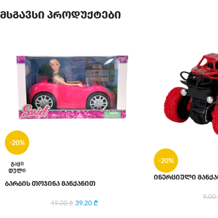
მსგავსი პროდუქტები
-20%
-20%
ᲒᲐᲧᲘ
ᲓᲣᲚᲘ
ინერციული მანქა
ბარბის თოჯინა მანქანით
9.00
39.20
₾
49.00
₾