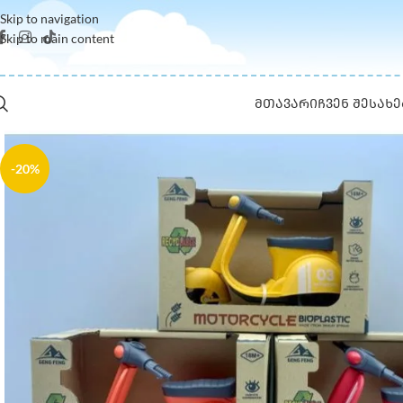
Skip to navigation
Skip to main content
ᲛᲗᲐᲕᲐᲠᲘ
ᲩᲕᲔᲜ ᲨᲔᲡᲐᲮᲔ
-20%