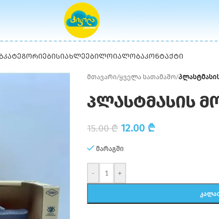
Ბ
ᲙᲐᲢᲔᲒᲝᲠᲘᲔᲑᲘ
ᲡᲘᲐᲮᲚᲔᲔᲑᲘ
ᲚᲝᲘᲐᲚᲝᲑᲐ
ᲙᲝᲜᲢᲐᲥᲢᲘ
მთავარი
/
ყველა სათამაშო
/
პლასტმასი
პლასტმასის მ
12.00
₾
15.00
₾
მარაგში
-
+
ᲙᲐᲚᲐ