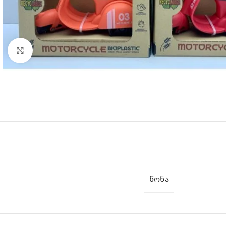
Click to enlarge
ᲬᲝᲜᲐ