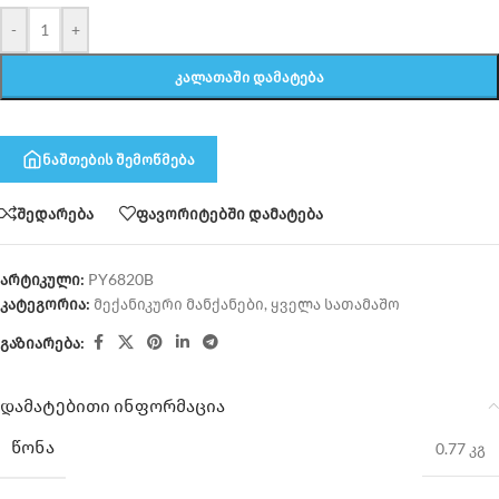
-
+
ᲙᲐᲚᲐᲗᲐᲨᲘ ᲓᲐᲛᲐᲢᲔᲑᲐ
ნაშთების შემოწმება
შედარება
ფავორიტებში დამატება
არტიკული:
PY6820B
კატეგორია:
მექანიკური მანქანები
,
ყველა სათამაშო
გაზიარება:
დამატებითი ინფორმაცია
ᲬᲝᲜᲐ
0.77 კგ