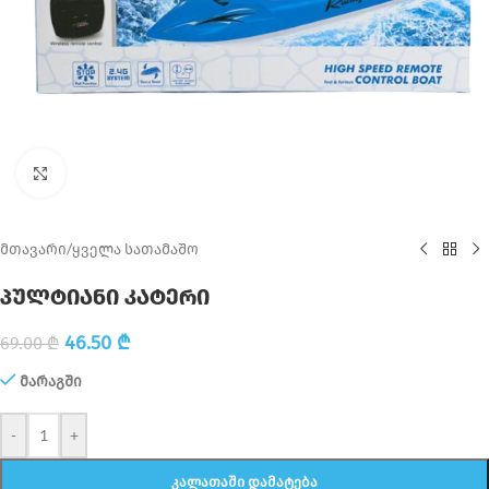
Click to enlarge
მთავარი
/
ყველა სათამაშო
პულტიანი კატერი
46.50
₾
69.00
₾
მარაგში
-
+
ᲙᲐᲚᲐᲗᲐᲨᲘ ᲓᲐᲛᲐᲢᲔᲑᲐ