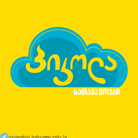
ქვიტირის პირველი ქუჩა 2გ