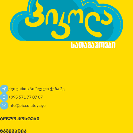
ქვიტირის პირველი ქუჩა 2გ
+995 571 77 07 07
info@piccolatoys.ge
ᲑᲝᲚᲝ ᲞᲝᲡᲢᲔᲑᲘ
ᲜᲐᲕᲘᲒᲐᲪᲘᲐ