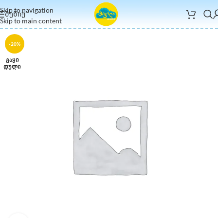
Skip to navigation
ᲛᲔᲜᲘᲣ
Skip to main content
-20%
ᲒᲐᲧᲘ
ᲓᲣᲚᲘ