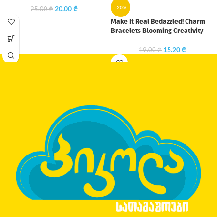
20.00
₾
-20%
25.00
₾
Make It Real Bedazzled! Charm
Bracelets Blooming Creativity
15.20
₾
19.00
₾