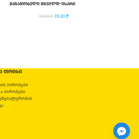
-20%
მანათობელი მშვილდ-ისარი
39.20
₾
49.00
₾
ᲒᲐᲧᲘ
ᲓᲣᲚᲘ
მულტიფუნქციურ
199
Ა ᲗᲝᲘᲡᲘ
ის პირობები
და პირობები
ენციალურობის
კა