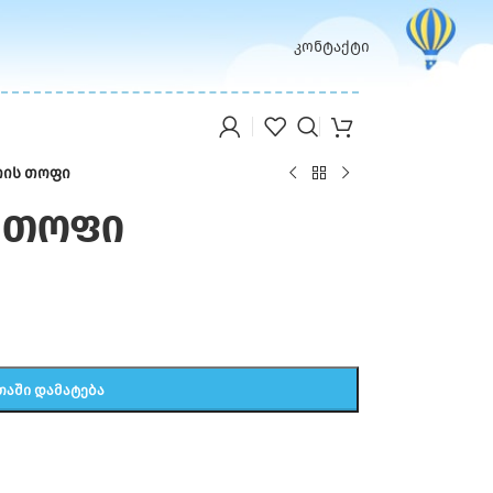
კონტაქტი
იის თოფი
ს თოფი
ᲗᲐᲨᲘ ᲓᲐᲛᲐᲢᲔᲑᲐ