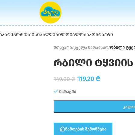
Ბ
ᲙᲐᲢᲔᲒᲝᲠᲘᲔᲑᲘ
ᲡᲘᲐᲮᲚᲔᲔᲑᲘ
ᲚᲝᲘᲐᲚᲝᲑᲐ
ᲙᲝᲜᲢᲐᲥᲢᲘ
მთავარი
/
ყველა სათამაშო
/
რბილი ტყვ
რბილი ტყვიი
119.20
₾
149.00
₾
მარაგში
ᲙᲐᲚᲐ
ნაშთების შემოწმება