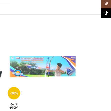
Insta
TikTo
-20%
ᲒᲐᲧᲘ
ᲓᲣᲚᲘ