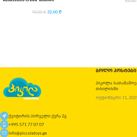
69.00
32.00
₾
40.00
₾
ᲑᲝᲚᲝ ᲞᲝᲡᲢᲔᲑᲘ
პიკოლა სათამაშო
თბილისში
ოქტომბერი 11, 202
ქვიტირის პირველი ქუჩა 2გ
+995 571 77 07 07
info@piccolatoys.ge