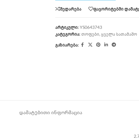
შედარება
ფავორიტებში დამატ
არტიკული:
YS0643743
კატეგორია:
თოფები
,
ყველა სათამაშო
გაზიარება:
ᲓᲐᲛᲐᲢᲔᲑᲘᲗᲘ ᲘᲜᲤᲝᲠᲛᲐᲪᲘᲐ
2.