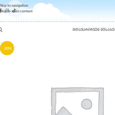
Skip to navigation
Skip to main content
ᲛᲗᲐᲕᲐᲠᲘ
ᲩᲕᲔᲜ ᲨᲔᲡᲐᲮᲔ
-20%