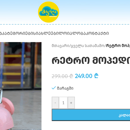
Ბ
ᲙᲐᲢᲔᲒᲝᲠᲘᲔᲑᲘ
ᲡᲘᲐᲮᲚᲔᲔᲑᲘ
ᲚᲝᲘᲐᲚᲝᲑᲐ
ᲙᲝᲜᲢᲐᲥᲢᲘ
მთავარი
/
ყველა სათამაშო
/
რეტრო მოპ
რეტრო მოპედ
249.00
₾
299.00
₾
მარაგში
-
+
ᲙᲐᲚᲐ