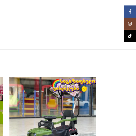
Faceb
Insta
TikTo