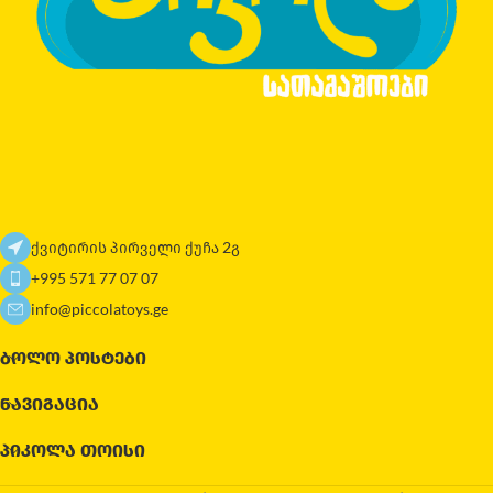
ქვიტირის პირველი ქუჩა 2გ
+995 571 77 07 07
info@piccolatoys.ge
ᲑᲝᲚᲝ ᲞᲝᲡᲢᲔᲑᲘ
ᲜᲐᲕᲘᲒᲐᲪᲘᲐ
ᲞᲘᲙᲝᲚᲐ ᲗᲝᲘᲡᲘ