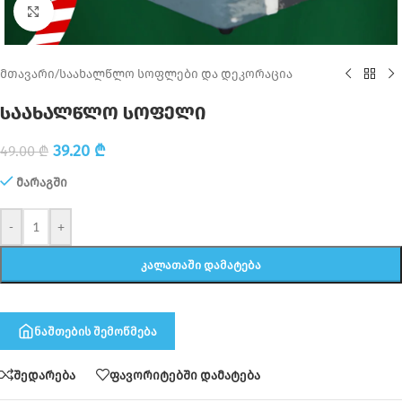
Click to enlarge
მთავარი
/
საახალწლო სოფლები და დეკორაცია
საახალწლო სოფელი
39.20
₾
49.00
₾
მარაგში
-
+
ᲙᲐᲚᲐᲗᲐᲨᲘ ᲓᲐᲛᲐᲢᲔᲑᲐ
ნაშთების შემოწმება
შედარება
ფავორიტებში დამატება