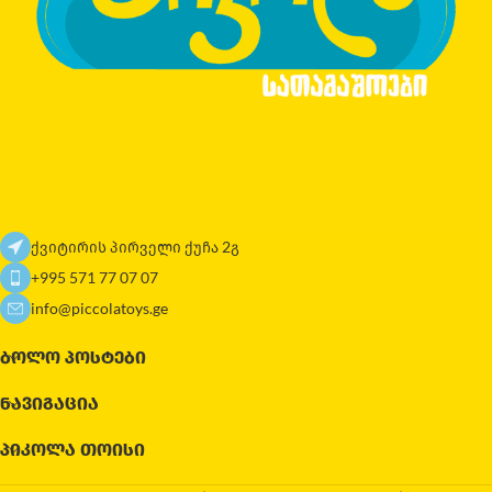
ქვიტირის პირველი ქუჩა 2გ
+995 571 77 07 07
info@piccolatoys.ge
ᲑᲝᲚᲝ ᲞᲝᲡᲢᲔᲑᲘ
ᲜᲐᲕᲘᲒᲐᲪᲘᲐ
ᲞᲘᲙᲝᲚᲐ ᲗᲝᲘᲡᲘ