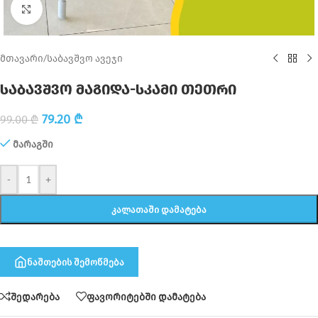
Click to enlarge
მთავარი
/
საბავშვო ავეჯი
საბავშვო მაგიდა-სკამი თეთრი
79.20
₾
99.00
₾
მარაგში
-
+
ᲙᲐᲚᲐᲗᲐᲨᲘ ᲓᲐᲛᲐᲢᲔᲑᲐ
ნაშთების შემოწმება
შედარება
ფავორიტებში დამატება