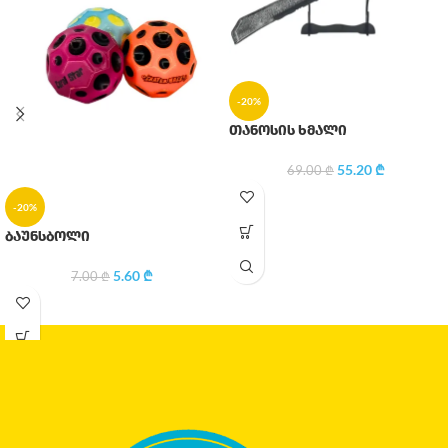
-20%
თანოსის ხმალი
55.20
₾
69.00
₾
-20%
ბაუნსბოლი
5.60
₾
7.00
₾