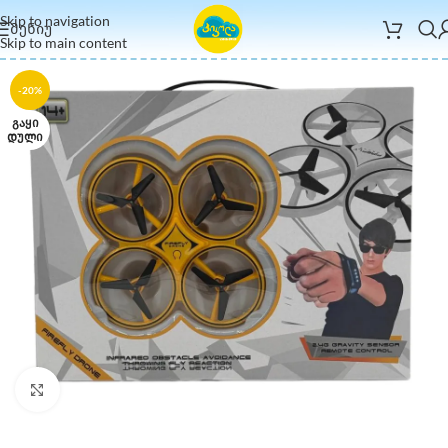
Skip to navigation
ᲛᲔᲜᲘᲣ
Skip to main content
-20%
ᲒᲐᲧᲘ
ᲓᲣᲚᲘ
Click to enlarge