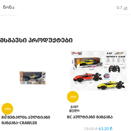
ᲬᲝᲜᲐ
0.7 კგ
მსგავსი პროდუქტები
-20%
ᲒᲐᲧᲘ
-20%
ᲓᲣᲚᲘ
RC პულტიანი მანქანა
RC მეტალის პულტიანი
მანქანა-CRAWLER
63.20
₾
79.00
₾