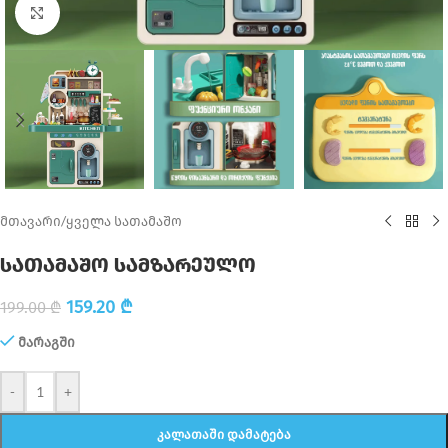
Click to enlarge
მთავარი
/
ყველა სათამაშო
სათამაშო სამზარეულო
159.20
₾
199.00
₾
მარაგში
-
+
ᲙᲐᲚᲐᲗᲐᲨᲘ ᲓᲐᲛᲐᲢᲔᲑᲐ