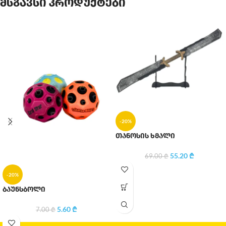
მსგავსი პროდუქტები
-20%
თანოსის ხმალი
55.20
₾
69.00
₾
-20%
ბაუნსბოლი
5.60
₾
7.00
₾