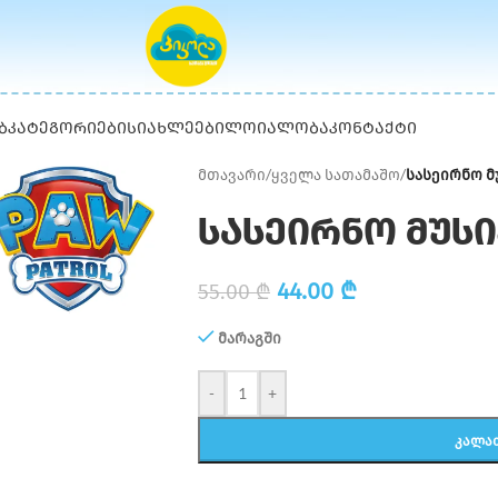
Ბ
ᲙᲐᲢᲔᲒᲝᲠᲘᲔᲑᲘ
ᲡᲘᲐᲮᲚᲔᲔᲑᲘ
ᲚᲝᲘᲐᲚᲝᲑᲐ
ᲙᲝᲜᲢᲐᲥᲢᲘ
მთავარი
/
ყველა სათამაშო
/
სასეირნო მ
სასეირნო მუსი
44.00
₾
55.00
₾
მარაგში
-
+
ᲙᲐᲚᲐ