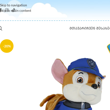
Skip to navigation
Skip to main content
ᲛᲗᲐᲕᲐᲠᲘ
ᲩᲕᲔᲜ ᲨᲔᲡᲐᲮᲔ
-20%