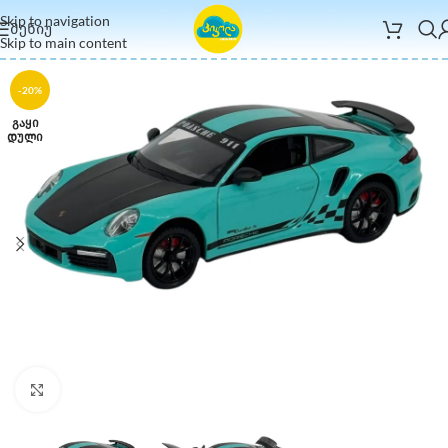
Skip to navigation
ᲛᲔᲜᲘᲣ
Skip to main content
-20%
ᲒᲐᲧᲘ
ᲓᲣᲚᲘ
Click to enlarge