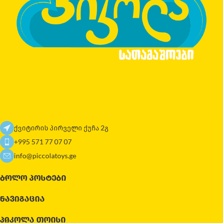
ქვიტირის პირველი ქუჩა 2გ
+995 571 77 07 07
info@piccolatoys.ge
ᲑᲝᲚᲝ ᲞᲝᲡᲢᲔᲑᲘ
ᲜᲐᲕᲘᲒᲐᲪᲘᲐ
ᲞᲘᲙᲝᲚᲐ ᲗᲝᲘᲡᲘ