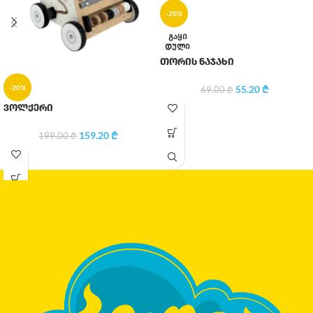
-20%
ᲒᲐᲧᲘ
ᲓᲣᲚᲘ
თორის ნაჯახი
-20%
55.20
₾
69.00
₾
ვოლქერი
159.20
₾
199.00
₾