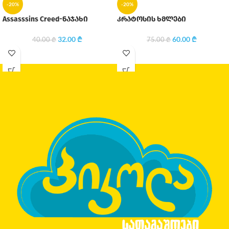
-20%
-20%
Assasssins Creed-ნაჯახი
კრატოსის ხმლები
32.00
₾
60.00
₾
40.00
₾
75.00
₾