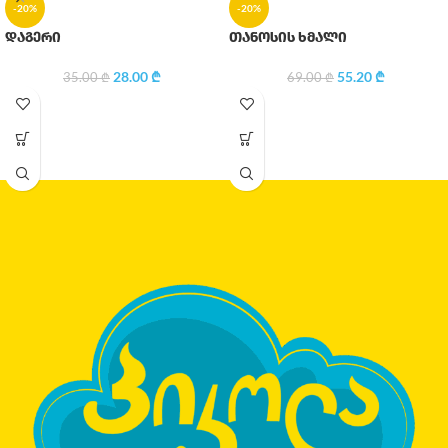
-20%
-20%
დაგერი
თანოსის ხმალი
28.00
₾
55.20
₾
35.00
₾
69.00
₾