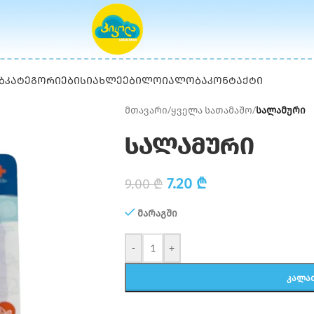
Ბ
ᲙᲐᲢᲔᲒᲝᲠᲘᲔᲑᲘ
ᲡᲘᲐᲮᲚᲔᲔᲑᲘ
ᲚᲝᲘᲐᲚᲝᲑᲐ
ᲙᲝᲜᲢᲐᲥᲢᲘ
მთავარი
/
ყველა სათამაშო
/
სალამური
სალამური
7.20
₾
9.00
₾
მარაგში
-
+
ᲙᲐᲚᲐ