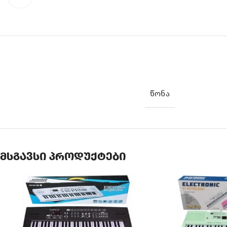
ᲬᲝᲜᲐ
მსგავსი პროდუქტები