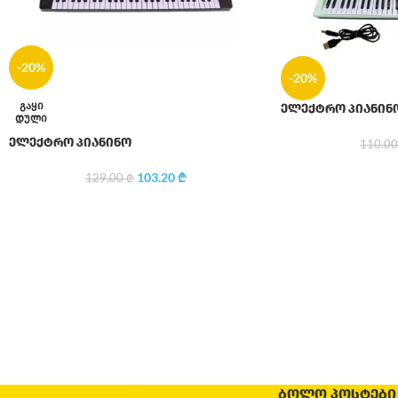
-20%
-20%
ᲒᲐᲧᲘ
ელექტრო პიანინ
ᲓᲣᲚᲘ
ელექტრო პიანინო
110.0
103.20
₾
129.00
₾
ᲑᲝᲚᲝ ᲞᲝᲡᲢᲔᲑᲘ