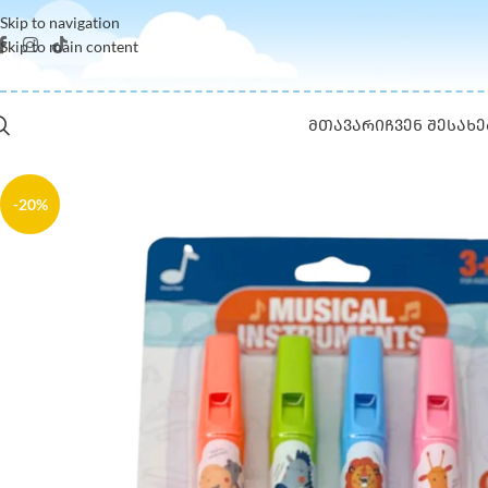
Skip to navigation
Skip to main content
ᲛᲗᲐᲕᲐᲠᲘ
ᲩᲕᲔᲜ ᲨᲔᲡᲐᲮᲔ
-20%