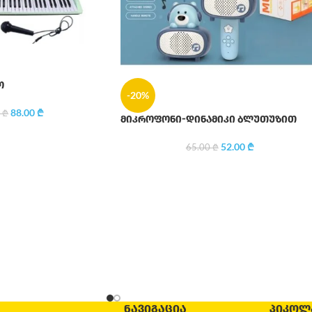
ო
-20%
88.00
₾
0
₾
მიკროფონი-დინამიკი ბლუთუზით
52.00
₾
65.00
₾
ᲜᲐᲕᲘᲒᲐᲪᲘᲐ
ᲞᲘᲙᲝᲚ