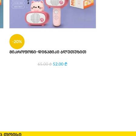
-20%
მიკროფონი-დინამიკი ბლუთუზით
-20%
52.00
₾
65.00
₾
ᲒᲐᲧᲘ
ᲓᲣᲚᲘ
მულტიფუნქციურ
199
Ა ᲗᲝᲘᲡᲘ