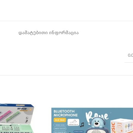
ᲓᲐᲛᲐᲢᲔᲑᲘᲗᲘ ᲘᲜᲤᲝᲠᲛᲐᲪᲘᲐ
0.