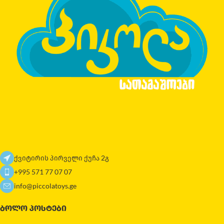
ქვიტირის პირველი ქუჩა 2გ
+995 571 77 07 07
info@piccolatoys.ge
ᲑᲝᲚᲝ ᲞᲝᲡᲢᲔᲑᲘ