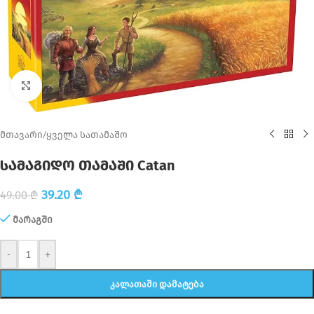
Click to enlarge
მთავარი
/
ყველა სათამაშო
სამაგიდო თამაში Catan
39.20
₾
49.00
₾
მარაგში
-
+
ᲙᲐᲚᲐᲗᲐᲨᲘ ᲓᲐᲛᲐᲢᲔᲑᲐ