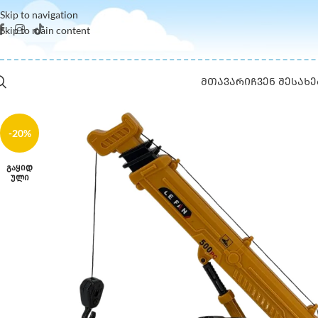
Skip to navigation
Skip to main content
ᲛᲗᲐᲕᲐᲠᲘ
ᲩᲕᲔᲜ ᲨᲔᲡᲐᲮᲔ
-20%
ᲒᲐᲧᲘᲓ
ᲣᲚᲘ