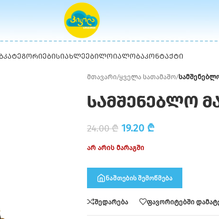
Ბ
ᲙᲐᲢᲔᲒᲝᲠᲘᲔᲑᲘ
ᲡᲘᲐᲮᲚᲔᲔᲑᲘ
ᲚᲝᲘᲐᲚᲝᲑᲐ
ᲙᲝᲜᲢᲐᲥᲢᲘ
მთავარი
/
ყველა სათამაშო
/
სამშენებლო
სამშენებლო მ
19.20
₾
24.00
₾
არ არის მარაგში
ნაშთების შემოწმება
შედარება
ფავორიტებში დამატ