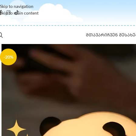
Skip to navigation
Skip to main content
ᲛᲗᲐᲕᲐᲠᲘ
ᲩᲕᲔᲜ ᲨᲔᲡᲐᲮᲔ
-20%