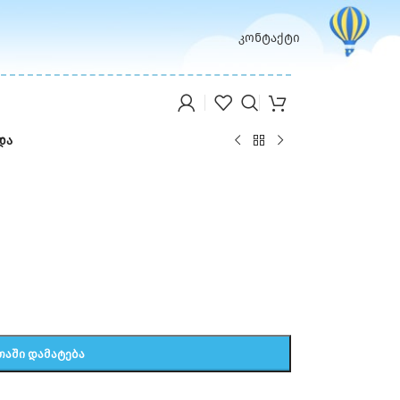
კონტაქტი
და
ᲗᲐᲨᲘ ᲓᲐᲛᲐᲢᲔᲑᲐ