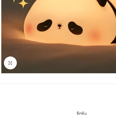
Click to enlarge
ᲬᲝᲜᲐ