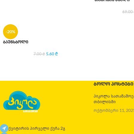
69.00
-20%
ბაუნსბოლი
5.60
₾
7.00
₾
ᲑᲝᲚᲝ ᲞᲝᲡᲢᲔᲑᲘ
პიკოლა სათამაშო
თბილისში
ოქტომბერი 11, 202
ქვიტირის პირველი ქუჩა 2გ