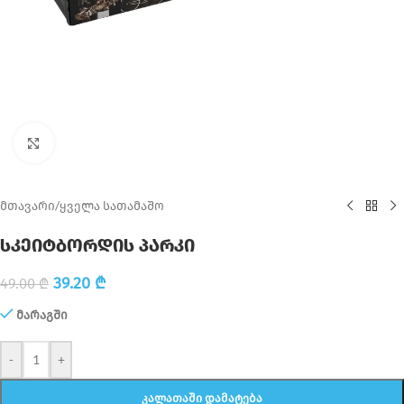
Click to enlarge
მთავარი
/
ყველა სათამაშო
სკეიტბორდის პარკი
39.20
₾
49.00
₾
მარაგში
-
+
ᲙᲐᲚᲐᲗᲐᲨᲘ ᲓᲐᲛᲐᲢᲔᲑᲐ