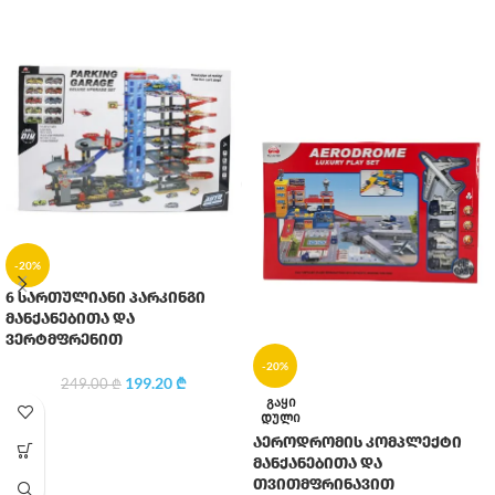
-20%
6 სართულიანი პარკინგი
მანქანებითა და
ვერტმფრენით
-20%
199.20
₾
249.00
₾
ᲒᲐᲧᲘ
ᲓᲣᲚᲘ
აეროდრომის კომპლექტი
მანქანებითა და
თვითმფრინავით