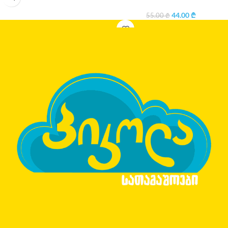
44.00
₾
55.00
₾