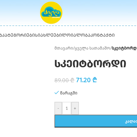
Ბ
ᲙᲐᲢᲔᲒᲝᲠᲘᲔᲑᲘ
ᲡᲘᲐᲮᲚᲔᲔᲑᲘ
ᲚᲝᲘᲐᲚᲝᲑᲐ
ᲙᲝᲜᲢᲐᲥᲢᲘ
მთავარი
/
ყველა სათამაშო
/
სკეიტბორდ
სკეიტბორდი
71.20
₾
89.00
₾
მარაგში
-
+
ᲙᲐᲚᲐ