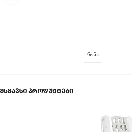
ᲬᲝᲜᲐ
მსგავსი პროდუქტები