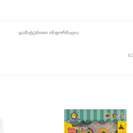
ᲓᲐᲛᲐᲢᲔᲑᲘᲗᲘ ᲘᲜᲤᲝᲠᲛᲐᲪᲘᲐ
0.