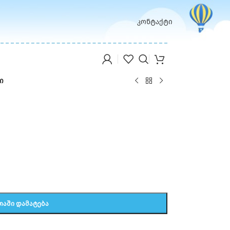
კონტაქტი
ი
ᲗᲐᲨᲘ ᲓᲐᲛᲐᲢᲔᲑᲐ