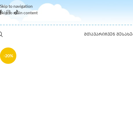
Skip to navigation
Skip to main content
ᲛᲗᲐᲕᲐᲠᲘ
ᲩᲕᲔᲜ ᲨᲔᲡᲐᲮᲔ
-20%