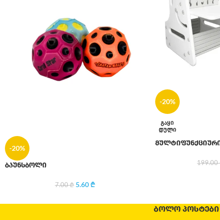
-20%
ᲒᲐᲧᲘ
ᲓᲣᲚᲘ
მულტიფუნქციური 
-20%
199.00
ბაუნსბოლი
5.60
₾
7.00
₾
ᲑᲝᲚᲝ ᲞᲝᲡᲢᲔᲑᲘ