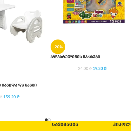
-20%
პლასტელინის ნაკრები
19.20
₾
24.00
₾
მაგიდა და სკამი
159.20
₾
₾
ᲜᲐᲕᲘᲒᲐᲪᲘᲐ
ᲞᲘᲙᲝᲚ