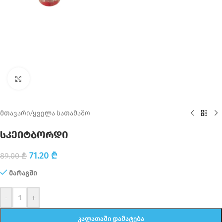
Click to enlarge
მთავარი
/
ყველა სათამაშო
სკეიტბორდი
71.20
₾
89.00
₾
მარაგში
-
+
ᲙᲐᲚᲐᲗᲐᲨᲘ ᲓᲐᲛᲐᲢᲔᲑᲐ