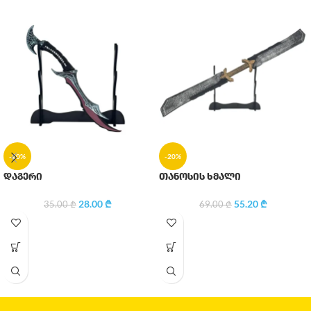
-20%
-20%
დაგერი
თანოსის ხმალი
28.00
₾
55.20
₾
35.00
₾
69.00
₾