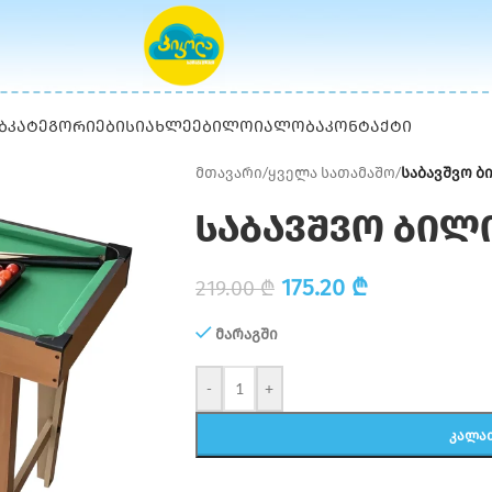
Ბ
ᲙᲐᲢᲔᲒᲝᲠᲘᲔᲑᲘ
ᲡᲘᲐᲮᲚᲔᲔᲑᲘ
ᲚᲝᲘᲐᲚᲝᲑᲐ
ᲙᲝᲜᲢᲐᲥᲢᲘ
მთავარი
/
ყველა სათამაშო
/
საბავშვო 
საბავშვო ბილ
175.20
₾
219.00
₾
მარაგში
-
+
ᲙᲐᲚᲐ