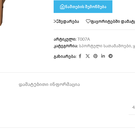
ნაშთების შემოწმება
შედარება
ფავორიტებში დამატ
არტიკული:
T007A
კატეგორია:
სპორტული სათამაშოები
,
გაზიარება:
ᲓᲐᲛᲐᲢᲔᲑᲘᲗᲘ ᲘᲜᲤᲝᲠᲛᲐᲪᲘᲐ
4