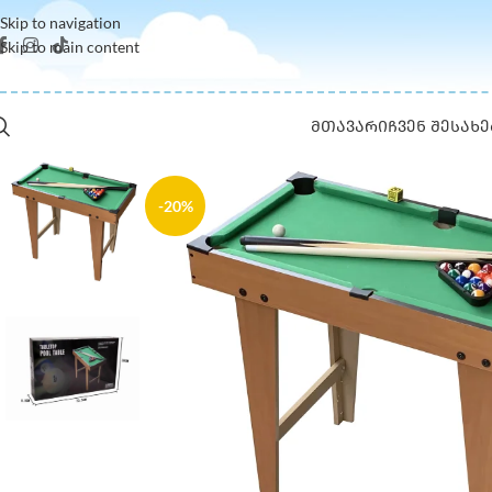
Skip to navigation
Skip to main content
ᲛᲗᲐᲕᲐᲠᲘ
ᲩᲕᲔᲜ ᲨᲔᲡᲐᲮᲔ
-20%