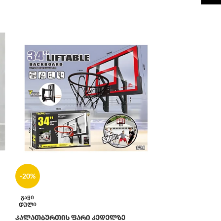
-20%
-20%
ᲒᲐᲧᲘ
კრივის მანქა
ᲓᲣᲚᲘ
კალათბურთის ფარი კედელზე