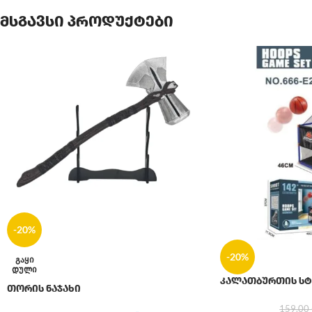
მსგავსი პროდუქტები
-20%
-20%
ᲒᲐᲧᲘ
ᲓᲣᲚᲘ
კალათბურთის სტ
თორის ნაჯახი
159.00