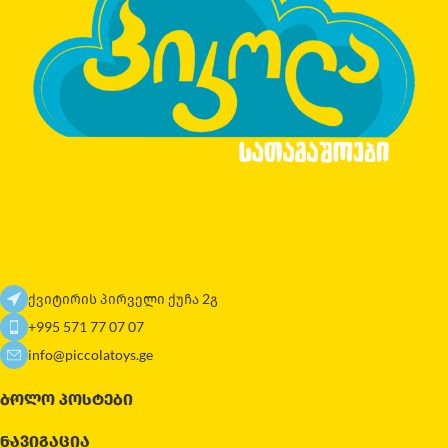
ქვიტირის პირველი ქუჩა 2გ
+995 571 77 07 07
info@piccolatoys.ge
ᲑᲝᲚᲝ ᲞᲝᲡᲢᲔᲑᲘ
ᲜᲐᲕᲘᲒᲐᲪᲘᲐ