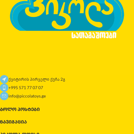
ქვიტირის პირველი ქუჩა 2გ
+995 571 77 07 07
info@piccolatoys.ge
ᲑᲝᲚᲝ ᲞᲝᲡᲢᲔᲑᲘ
ᲜᲐᲕᲘᲒᲐᲪᲘᲐ