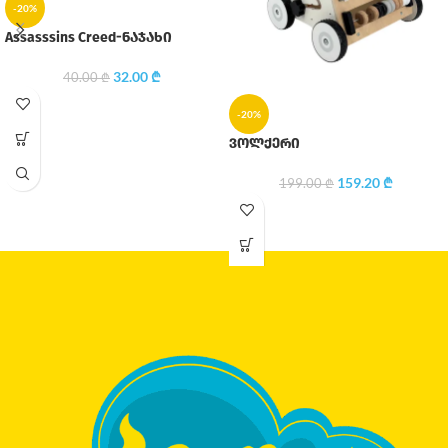
-20%
Assasssins Creed-ნაჯახი
32.00
₾
40.00
₾
-20%
ვოლქერი
159.20
₾
199.00
₾