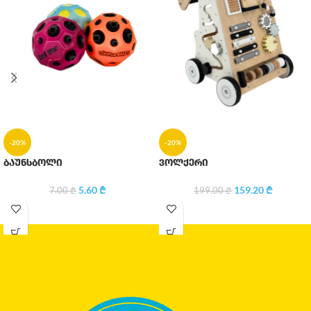
-20%
-20%
ბაუნსბოლი
ვოლქერი
5.60
₾
159.20
₾
7.00
₾
199.00
₾