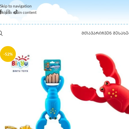
Skip to navigation
Skip to main content
ᲛᲗᲐᲕᲐᲠᲘ
ᲩᲕᲔᲜ ᲨᲔᲡᲐᲮᲔ
-52%