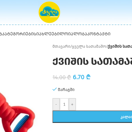
Ბ
ᲙᲐᲢᲔᲒᲝᲠᲘᲔᲑᲘ
ᲡᲘᲐᲮᲚᲔᲔᲑᲘ
ᲚᲝᲘᲐᲚᲝᲑᲐ
ᲙᲝᲜᲢᲐᲥᲢᲘ
მთავარი
/
ყველა სათამაშო
/
ქვიშის სათ
ქვიშის სათამ
6.70
₾
14.00
₾
მარაგში
-
+
ᲙᲐᲚᲐ