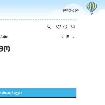
კონტაქტი
ამაშო
აშო
ᲗᲐᲨᲘ ᲓᲐᲛᲐᲢᲔᲑᲐ