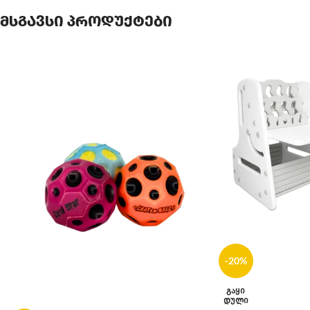
მსგავსი პროდუქტები
-20%
ᲒᲐᲧᲘ
ᲓᲣᲚᲘ