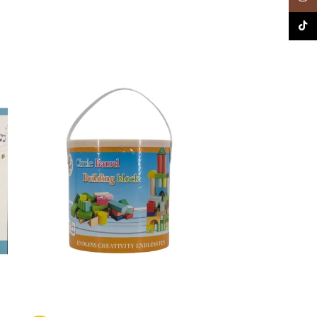
TikTo
-20%