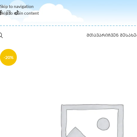
Skip to navigation
Skip to main content
ᲛᲗᲐᲕᲐᲠᲘ
ᲩᲕᲔᲜ ᲨᲔᲡᲐᲮᲔ
-20%