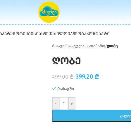
Ბ
ᲙᲐᲢᲔᲒᲝᲠᲘᲔᲑᲘ
ᲡᲘᲐᲮᲚᲔᲔᲑᲘ
ᲚᲝᲘᲐᲚᲝᲑᲐ
ᲙᲝᲜᲢᲐᲥᲢᲘ
მთავარი
/
ყველა სათამაშო
/
ღობე
ღობე
399.20
₾
499.00
₾
მარაგში
-
+
ᲙᲐᲚᲐ