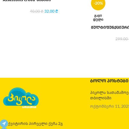
-20%
32.00
₾
40.00
₾
ᲒᲐᲧᲘ
ᲓᲣᲚᲘ
მულტიფუნქციური 
299.00
ᲑᲝᲚᲝ ᲞᲝᲡᲢᲔᲑᲘ
პიკოლა სათამაშო
თბილისში
ოქტომბერი 11, 202
ქვიტირის პირველი ქუჩა 2გ