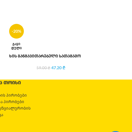
-20%
-20%
ხის დრამი
ᲒᲐᲧᲘ
ᲓᲣᲚᲘ
79
ხის განმავითარებელი სათამაშო
47.20
₾
59.00
₾
Ა ᲗᲝᲘᲡᲘ
ის პირობები
და პირობები
ენციალურობის
კა