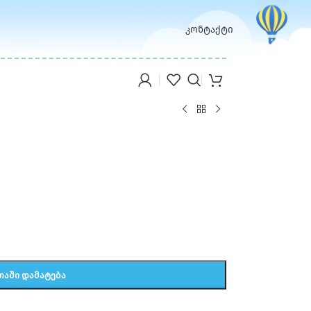
კონტაქტი
ᲗᲐᲨᲘ ᲓᲐᲛᲐᲢᲔᲑᲐ