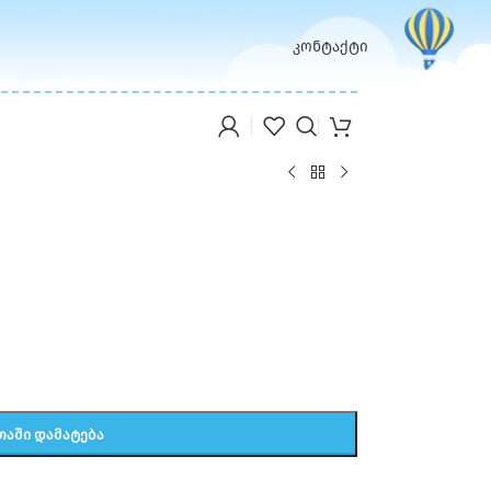
კონტაქტი
ᲗᲐᲨᲘ ᲓᲐᲛᲐᲢᲔᲑᲐ