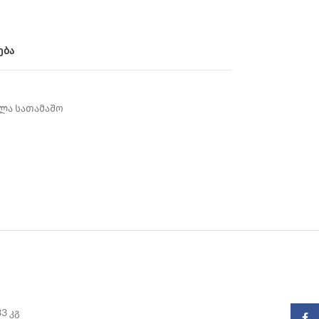
ება
ლა სათამაშო
33 კგ
Faceb