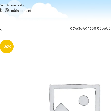
Skip to navigation
Skip to main content
ᲛᲗᲐᲕᲐᲠᲘ
ᲩᲕᲔᲜ ᲨᲔᲡᲐᲮᲔ
-20%