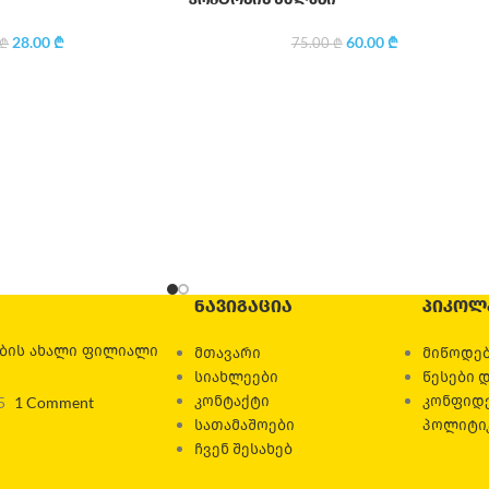
28.00
₾
60.00
₾
₾
75.00
₾
ᲜᲐᲕᲘᲒᲐᲪᲘᲐ
ᲞᲘᲙᲝᲚ
ების ახალი ფილიალი
მთავარი
მიწოდებ
სიახლეები
წესები 
კონტაქტი
კონფიდ
5
1 Comment
სათამაშოები
პოლიტი
ჩვენ შესახებ