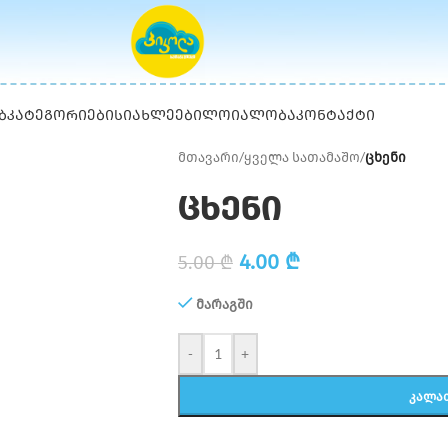
Ბ
ᲙᲐᲢᲔᲒᲝᲠᲘᲔᲑᲘ
ᲡᲘᲐᲮᲚᲔᲔᲑᲘ
ᲚᲝᲘᲐᲚᲝᲑᲐ
ᲙᲝᲜᲢᲐᲥᲢᲘ
მთავარი
/
ყველა სათამაშო
/
ცხენი
ცხენი
4.00
₾
5.00
₾
მარაგში
-
+
ᲙᲐᲚᲐ