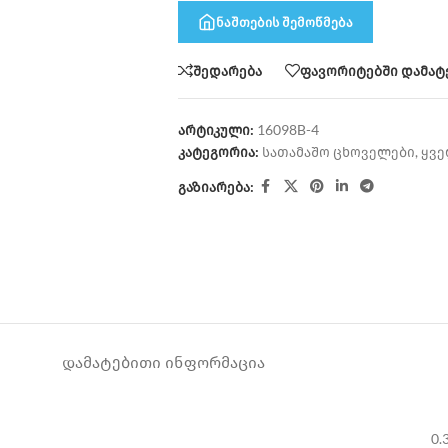
ნაშთების შემოწმება
შედარება
ფავორიტებში დამატ
არტიკული:
16098B-4
კატეგორია:
სათამაშო ცხოველები
,
ყვე
გაზიარება:
ᲓᲐᲛᲐᲢᲔᲑᲘᲗᲘ ᲘᲜᲤᲝᲠᲛᲐᲪᲘᲐ
0.