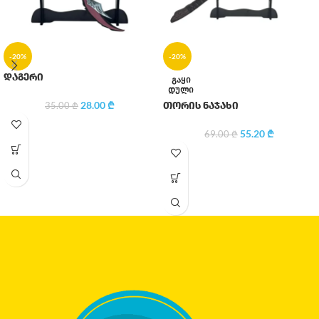
-20%
-20%
დაგერი
ᲒᲐᲧᲘ
ᲓᲣᲚᲘ
28.00
₾
თორის ნაჯახი
35.00
₾
55.20
₾
69.00
₾