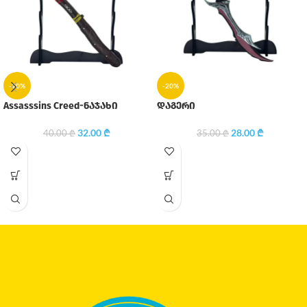
-20%
-20%
Assasssins Creed-ნაჯახი
დაგერი
32.00
₾
28.00
₾
40.00
₾
35.00
₾