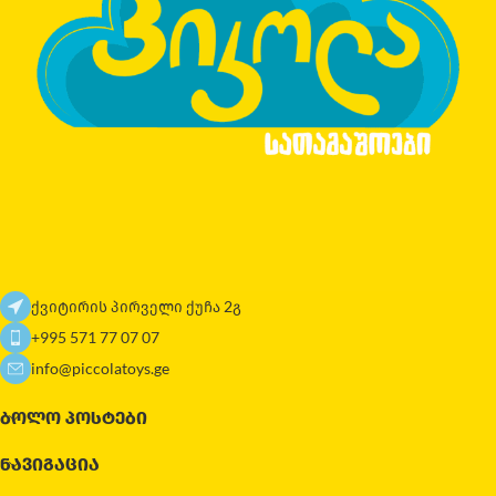
ქვიტირის პირველი ქუჩა 2გ
+995 571 77 07 07
info@piccolatoys.ge
ᲑᲝᲚᲝ ᲞᲝᲡᲢᲔᲑᲘ
ᲜᲐᲕᲘᲒᲐᲪᲘᲐ