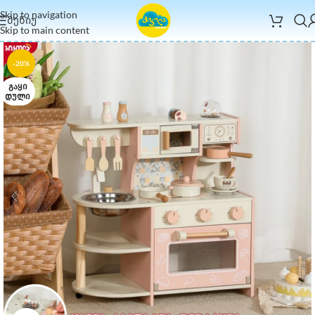
Skip to navigation
ᲛᲔᲜᲘᲣ
Skip to main content
-20%
ᲒᲐᲧᲘ
ᲓᲣᲚᲘ