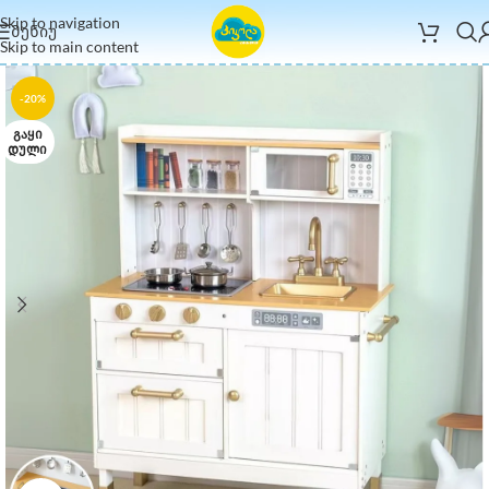
Skip to navigation
ᲛᲔᲜᲘᲣ
Skip to main content
-20%
ᲒᲐᲧᲘ
ᲓᲣᲚᲘ