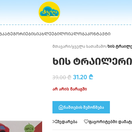
Ბ
ᲙᲐᲢᲔᲒᲝᲠᲘᲔᲑᲘ
ᲡᲘᲐᲮᲚᲔᲔᲑᲘ
ᲚᲝᲘᲐᲚᲝᲑᲐ
ᲙᲝᲜᲢᲐᲥᲢᲘ
მთავარი
/
ყველა სათამაშო
/
ხის ტრაილე
ხის ტრაილერი
31.20
₾
39.00
₾
არ არის მარაგში
ნაშთების შემოწმება
შედარება
ფავორიტებში დამატ