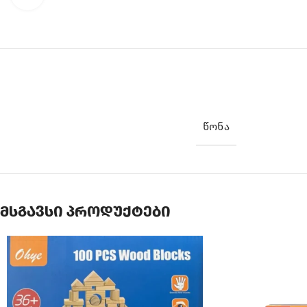
ᲬᲝᲜᲐ
მსგავსი პროდუქტები