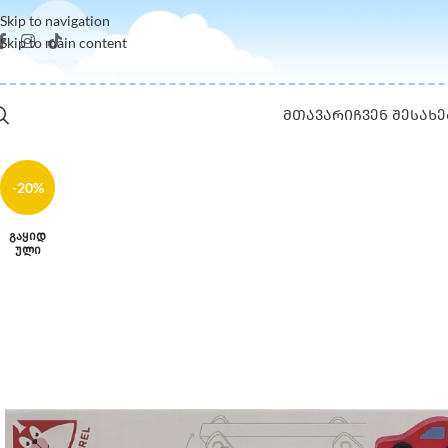
Skip to navigation
Skip to main content
ᲛᲗᲐᲕᲐᲠᲘ
ᲩᲕᲔᲜ ᲨᲔᲡᲐᲮᲔ
-20%
ᲒᲐᲧᲘᲓ
ᲣᲚᲘ