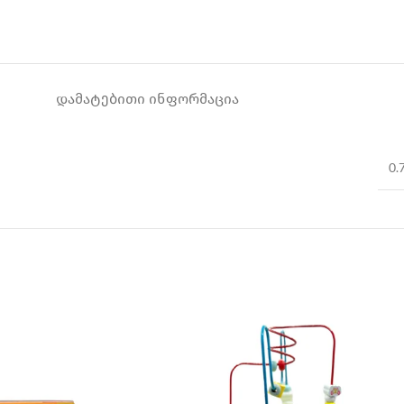
ᲓᲐᲛᲐᲢᲔᲑᲘᲗᲘ ᲘᲜᲤᲝᲠᲛᲐᲪᲘᲐ
0.