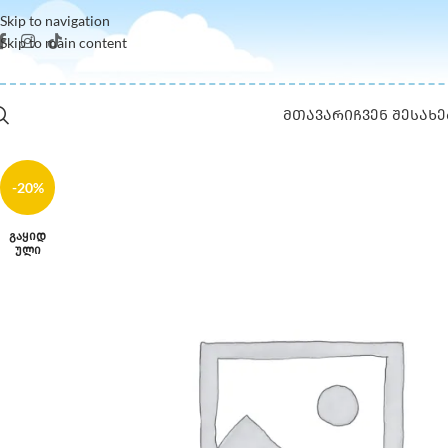
Skip to navigation
Skip to main content
ᲛᲗᲐᲕᲐᲠᲘ
ᲩᲕᲔᲜ ᲨᲔᲡᲐᲮᲔ
-20%
ᲒᲐᲧᲘᲓ
ᲣᲚᲘ