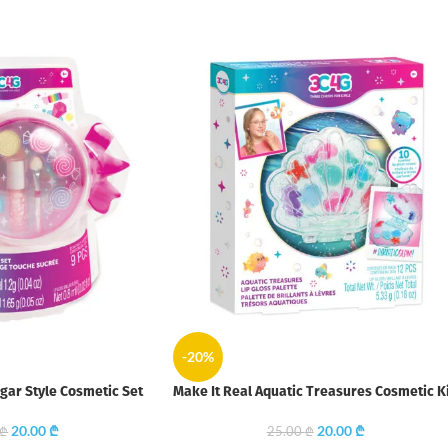
-20%
gar Style Cosmetic Set
Make It Real Aquatic Treasures Cosmetic K
20.00
₾
20.00
₾
₾
25.00
₾