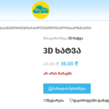
Ბ
ᲙᲐᲢᲔᲒᲝᲠᲘᲔᲑᲘ
ᲡᲘᲐᲮᲚᲔᲔᲑᲘ
ᲚᲝᲘᲐᲚᲝᲑᲐ
ᲙᲝᲜᲢᲐᲥᲢᲘ
მთავარი
/
სხვა
/
3D ხატვა
3D ხატვა
36.00
₾
45.00
₾
არ არის მარაგში
ნაშთების შემოწმება
შედარება
ფავორიტებში დამატ