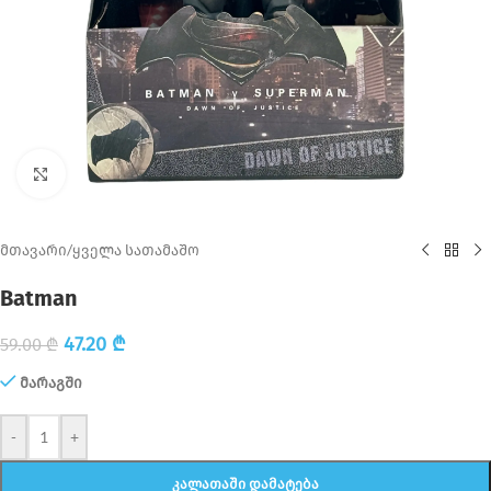
Click to enlarge
მთავარი
/
ყველა სათამაშო
Batman
47.20
₾
59.00
₾
მარაგში
-
+
ᲙᲐᲚᲐᲗᲐᲨᲘ ᲓᲐᲛᲐᲢᲔᲑᲐ