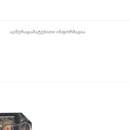
ᲐᲦᲬᲔᲠᲐ
ᲓᲐᲛᲐᲢᲔᲑᲘᲗᲘ ᲘᲜᲤᲝᲠᲛᲐᲪᲘᲐ