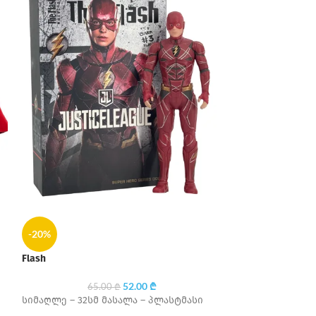
-20%
-20%
Flash
ᲒᲐᲧᲘ
ᲓᲣᲚᲘ
52.00
₾
65.00
₾
Spider-Man
სიმაღლე – 32სმ მასალა – პლასტმასი