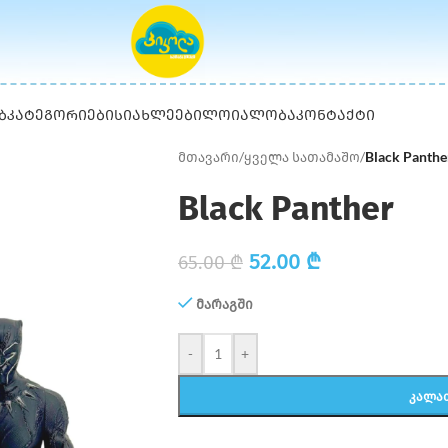
Ბ
ᲙᲐᲢᲔᲒᲝᲠᲘᲔᲑᲘ
ᲡᲘᲐᲮᲚᲔᲔᲑᲘ
ᲚᲝᲘᲐᲚᲝᲑᲐ
ᲙᲝᲜᲢᲐᲥᲢᲘ
მთავარი
/
ყველა სათამაშო
/
Black Panthe
Black Panther
52.00
₾
65.00
₾
მარაგში
-
+
ᲙᲐᲚᲐ