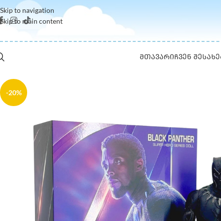
Skip to navigation
Skip to main content
ᲛᲗᲐᲕᲐᲠᲘ
ᲩᲕᲔᲜ ᲨᲔᲡᲐᲮᲔ
-20%