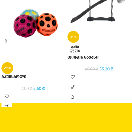
-20%
ᲒᲐᲧᲘ
ᲓᲣᲚᲘ
თორის ნაჯახი
-20%
55.20
₾
69.00
₾
ბაუნსბოლი
5.60
₾
7.00
₾