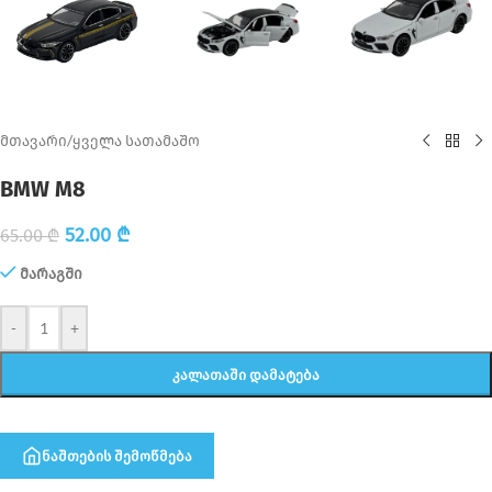
მთავარი
/
ყველა სათამაშო
BMW M8
52.00
₾
65.00
₾
მარაგში
-
+
ᲙᲐᲚᲐᲗᲐᲨᲘ ᲓᲐᲛᲐᲢᲔᲑᲐ
ნაშთების შემოწმება