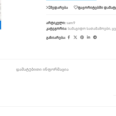
შედარება
ფავორიტებში დამატ
არტიკული:
sam9
კატეგორია:
სამაგიდო სათამაშოები
,
ყ
გაზიარება:
ᲓᲐᲛᲐᲢᲔᲑᲘᲗᲘ ᲘᲜᲤᲝᲠᲛᲐᲪᲘᲐ