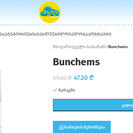
Ბ
ᲙᲐᲢᲔᲒᲝᲠᲘᲔᲑᲘ
ᲡᲘᲐᲮᲚᲔᲔᲑᲘ
ᲚᲝᲘᲐᲚᲝᲑᲐ
ᲙᲝᲜᲢᲐᲥᲢᲘ
მთავარი
/
ყველა სათამაშო
/
Bunchems
Bunchems
47.20
₾
59.00
₾
მარაგში
ᲙᲐᲚᲐ
ნაშთების შემოწმება