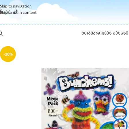
Skip to navigation
Skip to main content
ᲛᲗᲐᲕᲐᲠᲘ
ᲩᲕᲔᲜ ᲨᲔᲡᲐᲮᲔ
-20%