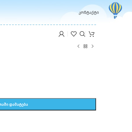
კონტაქტი
ᲗᲐᲨᲘ ᲓᲐᲛᲐᲢᲔᲑᲐ