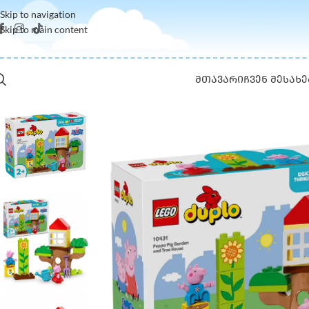
Skip to navigation
Skip to main content
ᲛᲗᲐᲕᲐᲠᲘ
ᲩᲕᲔᲜ ᲨᲔᲡᲐᲮᲔ