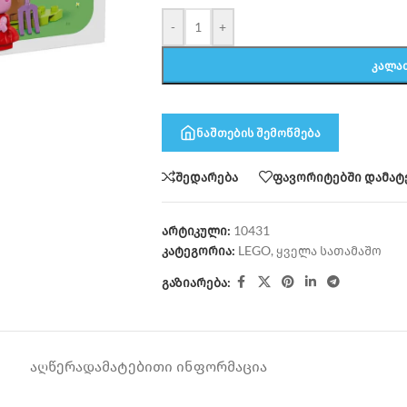
-
+
ᲙᲐᲚᲐ
ნაშთების შემოწმება
შედარება
ფავორიტებში დამატ
არტიკული:
10431
კატეგორია:
LEGO
,
ყველა სათამაშო
გაზიარება:
ᲐᲦᲬᲔᲠᲐ
ᲓᲐᲛᲐᲢᲔᲑᲘᲗᲘ ᲘᲜᲤᲝᲠᲛᲐᲪᲘᲐ