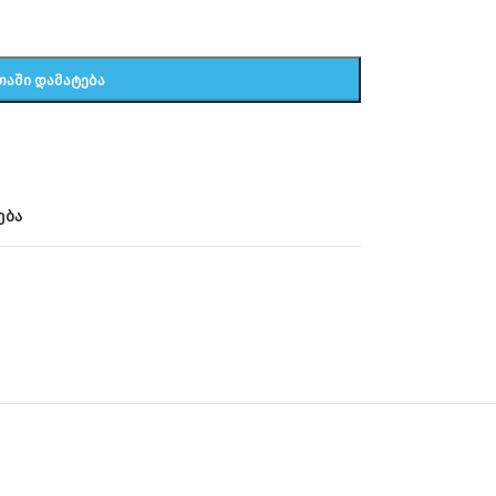
ᲗᲐᲨᲘ ᲓᲐᲛᲐᲢᲔᲑᲐ
ება