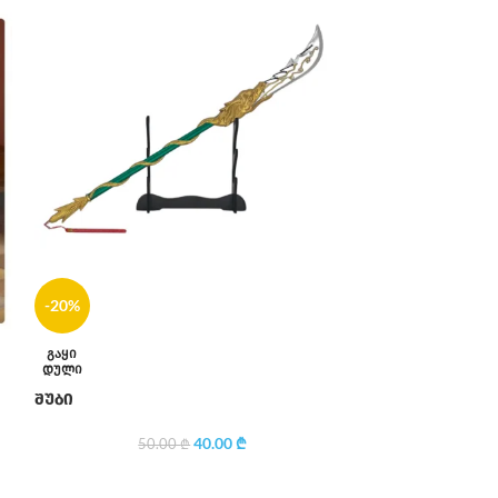
-20%
ᲒᲐᲧᲘ
ᲓᲣᲚᲘ
შუბი
40.00
₾
50.00
₾
-20%