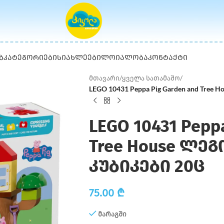
Ბ
ᲙᲐᲢᲔᲒᲝᲠᲘᲔᲑᲘ
ᲡᲘᲐᲮᲚᲔᲔᲑᲘ
ᲚᲝᲘᲐᲚᲝᲑᲐ
ᲙᲝᲜᲢᲐᲥᲢᲘ
მთავარი
/
ყველა სათამაშო
/
LEGO 10431 Peppa Pig Garden and Tree 
LEGO 10431 Pepp
Tree House ლე
კუბიკები 20ც
75.00
₾
მარაგში