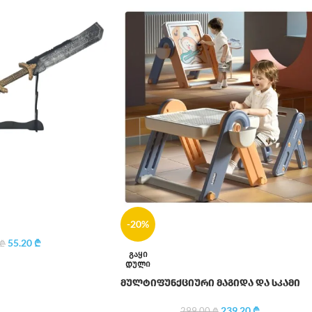
-20%
55.20
₾
₾
ᲒᲐᲧᲘ
ᲓᲣᲚᲘ
მულტიფუნქციური მაგიდა და სკამი
239.20
₾
299.00
₾