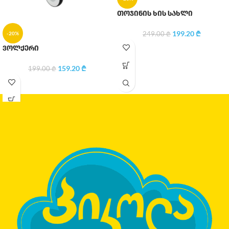
თოჯინის ხის სახლი
199.20
₾
249.00
₾
-20%
ვოლქერი
159.20
₾
199.00
₾