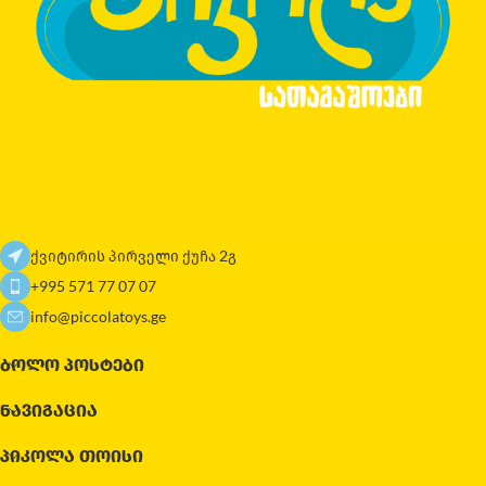
ქვიტირის პირველი ქუჩა 2გ
+995 571 77 07 07
info@piccolatoys.ge
ᲑᲝᲚᲝ ᲞᲝᲡᲢᲔᲑᲘ
ᲜᲐᲕᲘᲒᲐᲪᲘᲐ
ᲞᲘᲙᲝᲚᲐ ᲗᲝᲘᲡᲘ