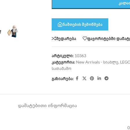
ᲙᲐᲚᲐ
ნაშთების შემოწმება
შედარება
ფავორიტებში დამატ
არტიკული:
10363
კატეგორია:
New Arrivals - სიახლე
,
LEG
სათამაშო
გაზიარება:
ᲓᲐᲛᲐᲢᲔᲑᲘᲗᲘ ᲘᲜᲤᲝᲠᲛᲐᲪᲘᲐ
0