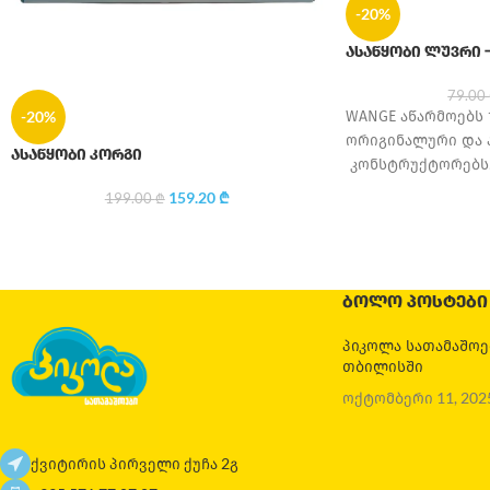
-20%
ასაწყობი ლუვრი – 
79.00
WANGE აწარმოებს 
-20%
ორიგინალური და 
ასაწყობი კორგი
კონსტრუქტორებს. 
დაარსდა 1995 წე
159.20
₾
199.00
₾
მცირე საოჯახო სა
დღესდღეობით ერ
ᲑᲝᲚᲝ ᲞᲝᲡᲢᲔᲑᲘ
პიკოლა სათამაშო
თბილისში
ოქტომბერი 11, 202
ქვიტირის პირველი ქუჩა 2გ