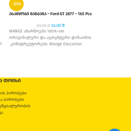
-20%
-20%
ასაწყობი მანქანა – Ford GT 2877 – 165 Pcs
ᲒᲐᲧᲘ
ᲓᲣᲚᲘ
16.00
₾
20.00
₾
ასაწყობი მანქან
WANGE აწარმოებს 100%-ით
ორიგინალური და ავთენტური დიზაინის
20
ს
კონსტრუქტორებს. Wange Education
WANGE აწარმოე
დაარსდა 1995 წელს, თავდაპირველად
ორიგინალური დ
მცირე საოჯახო საწარმო იყო, თუმცა
კონსტრუქტორებს
დღესდღეობით ერთ-ერთი
დაარსდა 1995 
მცირე საოჯახო 
დღესდღეობით
Ა ᲗᲝᲘᲡᲘ
ის პირობები
და პირობები
ენციალურობის
კა