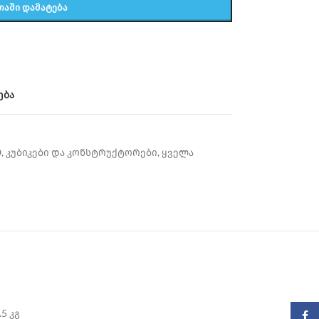
ᲗᲐᲨᲘ ᲓᲐᲛᲐᲢᲔᲑᲐ
ება
O
,
კუბიკები და კონსტრუქტორები
,
ყველა
.5 კგ
Faceb