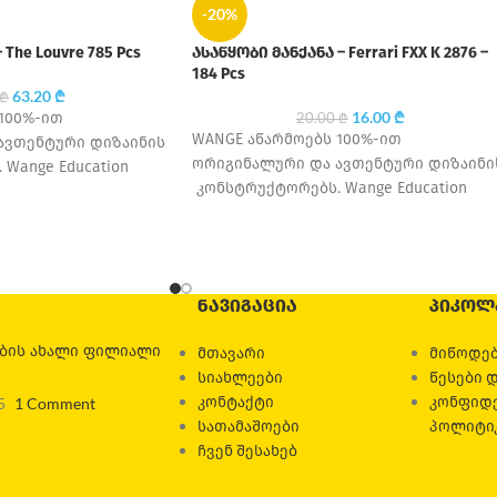
-20%
The Louvre 785 Pcs
ასაწყობი მანქანა – Ferrari FXX K 2876 –
184 Pcs
63.20
₾
₾
16.00
₾
100%-ით
20.00
₾
WANGE აწარმოებს 100%-ით
ავთენტური დიზაინის
ორიგინალური და ავთენტური დიზაინი
Wange Education
კონსტრუქტორებს. Wange Education
ლს, თავდაპირველად
დაარსდა 1995 წელს, თავდაპირველად
წარმო იყო, თუმცა
მცირე საოჯახო საწარმო იყო, თუმცა
თ-ერთი
დღესდღეობით ერთ-ერთი
ᲜᲐᲕᲘᲒᲐᲪᲘᲐ
ᲞᲘᲙᲝᲚ
ების ახალი ფილიალი
მთავარი
მიწოდებ
სიახლეები
წესები 
კონტაქტი
კონფიდ
5
1 Comment
სათამაშოები
პოლიტი
ჩვენ შესახებ