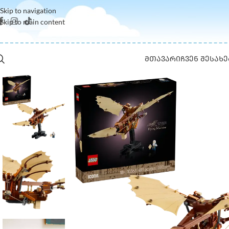
Skip to navigation
Skip to main content
ᲛᲗᲐᲕᲐᲠᲘ
ᲩᲕᲔᲜ ᲨᲔᲡᲐᲮᲔ