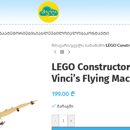
Ბ
ᲙᲐᲢᲔᲒᲝᲠᲘᲔᲑᲘ
ᲡᲘᲐᲮᲚᲔᲔᲑᲘ
ᲚᲝᲘᲐᲚᲝᲑᲐ
ᲙᲝᲜᲢᲐᲥᲢᲘ
მთავარი
/
ყველა სათამაშო
/
LEGO Constru
LEGO Constructor
Vinci’s Flying Ma
199.00
₾
მარაგში
-
+