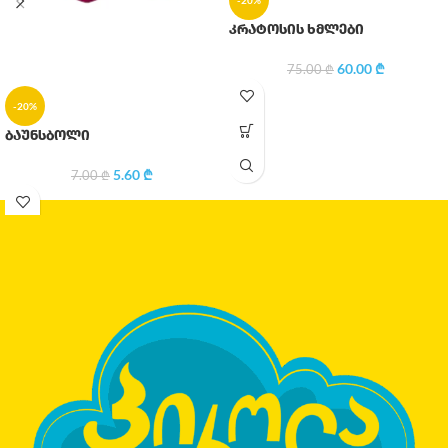
-20%
კრატოსის ხმლები
60.00
₾
75.00
₾
-20%
ბაუნსბოლი
5.60
₾
7.00
₾