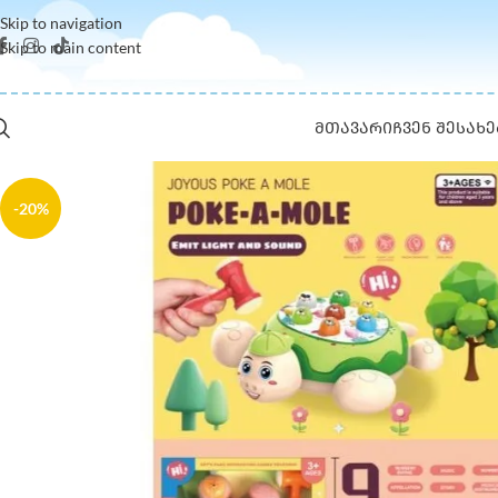
Skip to navigation
Skip to main content
ᲛᲗᲐᲕᲐᲠᲘ
ᲩᲕᲔᲜ ᲨᲔᲡᲐᲮᲔ
-20%