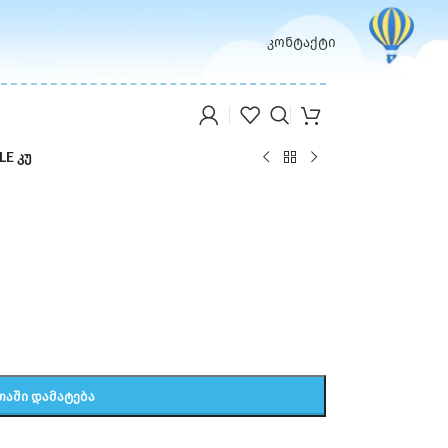
კონტაქტი
E კუ
ᲗᲐᲨᲘ ᲓᲐᲛᲐᲢᲔᲑᲐ