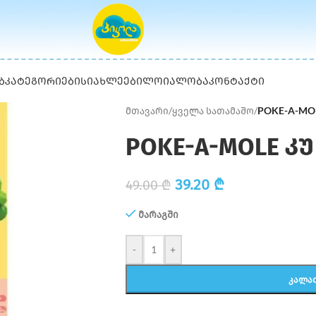
Ბ
ᲙᲐᲢᲔᲒᲝᲠᲘᲔᲑᲘ
ᲡᲘᲐᲮᲚᲔᲔᲑᲘ
ᲚᲝᲘᲐᲚᲝᲑᲐ
ᲙᲝᲜᲢᲐᲥᲢᲘ
მთავარი
/
ყველა სათამაშო
/
POKE-A-MOL
POKE-A-MOLE კუ
39.20
₾
49.00
₾
მარაგში
-
+
ᲙᲐᲚᲐ