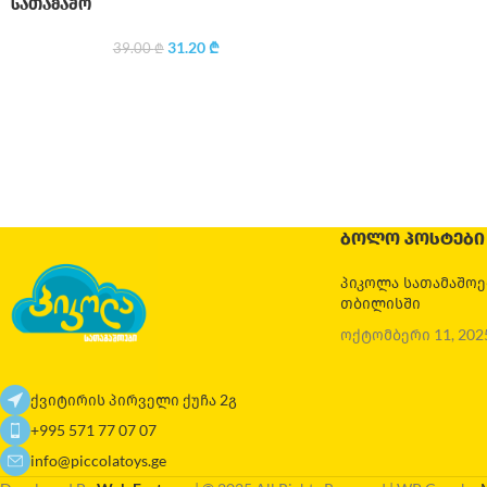
სათამაშო
31.20
₾
39.00
₾
ᲑᲝᲚᲝ ᲞᲝᲡᲢᲔᲑᲘ
პიკოლა სათამაშო
თბილისში
ოქტომბერი 11, 202
ქვიტირის პირველი ქუჩა 2გ
+995 571 77 07 07
info@piccolatoys.ge