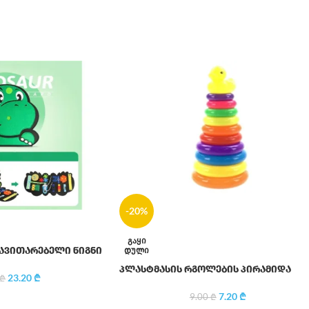
-20%
ᲒᲐᲧᲘ
ᲓᲣᲚᲘ
ავითარებელი წიგნი
პლასტმასის რგოლების პირამიდა
23.20
₾
₾
7.20
₾
9.00
₾