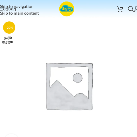
Skip to navigation
ᲛᲔᲜᲘᲣ
Skip to main content
-20%
ᲒᲐᲧᲘ
ᲓᲣᲚᲘ