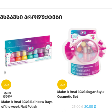
მსგავსი პროდუქტები
-20%
-20%
Make It Real 3C4G Sugar Style
ᲒᲐᲧᲘ
ᲓᲣᲚᲘ
Cosmetic Set
Make It Real 3C4G Rainbow Days
20.00
₾
of the week Nail Polish
25.00
₾